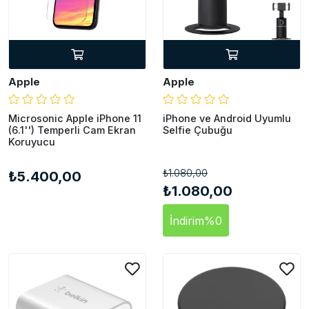
Apple
Apple
Microsonic Apple iPhone 11
iPhone ve Android Uyumlu
(6.1'') Temperli Cam Ekran
Selfie Çubuğu
Koruyucu
₺1.080,00
₺5.400,00
₺1.080,00
İndirim
%0